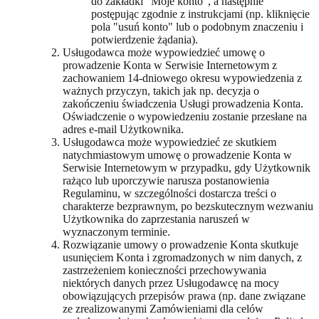
do zakładki "Moje konto", a następnie
postępując zgodnie z instrukcjami (np. kliknięcie
pola "usuń konto" lub o podobnym znaczeniu i
potwierdzenie żądania).
Usługodawca może wypowiedzieć umowę o
prowadzenie Konta w Serwisie Internetowym z
zachowaniem 14-dniowego okresu wypowiedzenia z
ważnych przyczyn, takich jak np. decyzja o
zakończeniu świadczenia Usługi prowadzenia Konta.
Oświadczenie o wypowiedzeniu zostanie przesłane na
adres e-mail Użytkownika.
Usługodawca może wypowiedzieć ze skutkiem
natychmiastowym umowę o prowadzenie Konta w
Serwisie Internetowym w przypadku, gdy Użytkownik
rażąco lub uporczywie narusza postanowienia
Regulaminu, w szczególności dostarcza treści o
charakterze bezprawnym, po bezskutecznym wezwaniu
Użytkownika do zaprzestania naruszeń w
wyznaczonym terminie.
Rozwiązanie umowy o prowadzenie Konta skutkuje
usunięciem Konta i zgromadzonych w nim danych, z
zastrzeżeniem konieczności przechowywania
niektórych danych przez Usługodawcę na mocy
obowiązujących przepisów prawa (np. dane związane
ze zrealizowanymi Zamówieniami dla celów