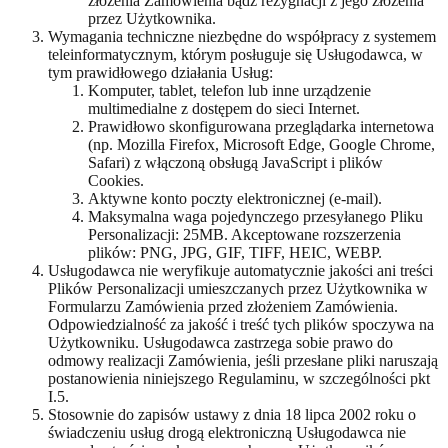
złożenia Zamówienia bądź rezygnacji z jego złożenia
przez Użytkownika.
Wymagania techniczne niezbędne do współpracy z systemem
teleinformatycznym, którym posługuje się Usługodawca, w
tym prawidłowego działania Usług:
Komputer, tablet, telefon lub inne urządzenie
multimedialne z dostępem do sieci Internet.
Prawidłowo skonfigurowana przeglądarka internetowa
(np. Mozilla Firefox, Microsoft Edge, Google Chrome,
Safari) z włączoną obsługą JavaScript i plików
Cookies.
Aktywne konto poczty elektronicznej (e-mail).
Maksymalna waga pojedynczego przesyłanego Pliku
Personalizacji: 25MB. Akceptowane rozszerzenia
plików: PNG, JPG, GIF, TIFF, HEIC, WEBP.
Usługodawca nie weryfikuje automatycznie jakości ani treści
Plików Personalizacji umieszczanych przez Użytkownika w
Formularzu Zamówienia przed złożeniem Zamówienia.
Odpowiedzialność za jakość i treść tych plików spoczywa na
Użytkowniku. Usługodawca zastrzega sobie prawo do
odmowy realizacji Zamówienia, jeśli przesłane pliki naruszają
postanowienia niniejszego Regulaminu, w szczególności pkt
I.5.
Stosownie do zapisów ustawy z dnia 18 lipca 2002 roku o
świadczeniu usług drogą elektroniczną Usługodawca nie