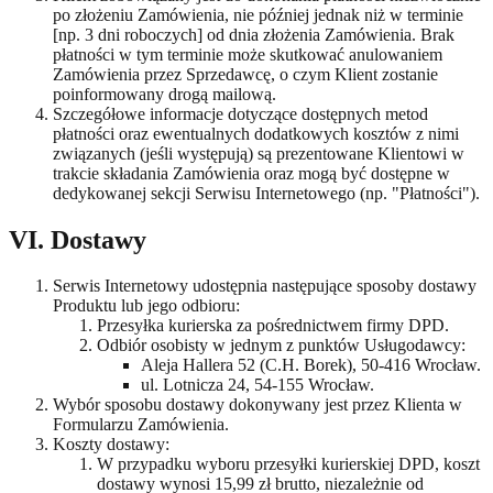
po złożeniu Zamówienia, nie później jednak niż w terminie
[np. 3 dni roboczych] od dnia złożenia Zamówienia. Brak
płatności w tym terminie może skutkować anulowaniem
Zamówienia przez Sprzedawcę, o czym Klient zostanie
poinformowany drogą mailową.
Szczegółowe informacje dotyczące dostępnych metod
płatności oraz ewentualnych dodatkowych kosztów z nimi
związanych (jeśli występują) są prezentowane Klientowi w
trakcie składania Zamówienia oraz mogą być dostępne w
dedykowanej sekcji Serwisu Internetowego (np. "Płatności").
VI. Dostawy
Serwis Internetowy udostępnia następujące sposoby dostawy
Produktu lub jego odbioru:
Przesyłka kurierska za pośrednictwem firmy DPD.
Odbiór osobisty w jednym z punktów Usługodawcy:
Aleja Hallera 52 (C.H. Borek), 50-416 Wrocław.
ul. Lotnicza 24, 54-155 Wrocław.
Wybór sposobu dostawy dokonywany jest przez Klienta w
Formularzu Zamówienia.
Koszty dostawy:
W przypadku wyboru przesyłki kurierskiej DPD, koszt
dostawy wynosi 15,99 zł brutto, niezależnie od