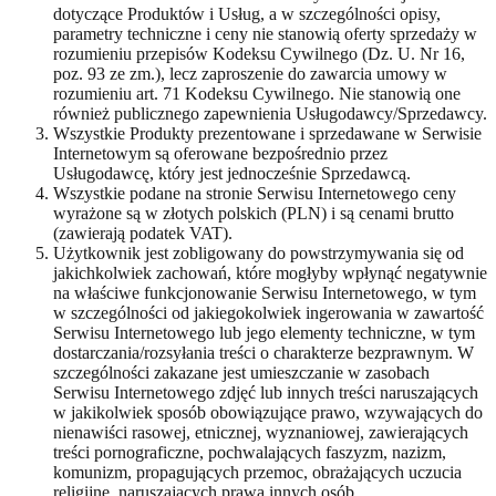
dotyczące Produktów i Usług, a w szczególności opisy,
parametry techniczne i ceny nie stanowią oferty sprzedaży w
rozumieniu przepisów Kodeksu Cywilnego (Dz. U. Nr 16,
poz. 93 ze zm.), lecz zaproszenie do zawarcia umowy w
rozumieniu art. 71 Kodeksu Cywilnego. Nie stanowią one
również publicznego zapewnienia Usługodawcy/Sprzedawcy.
Wszystkie Produkty prezentowane i sprzedawane w Serwisie
Internetowym są oferowane bezpośrednio przez
Usługodawcę, który jest jednocześnie Sprzedawcą.
Wszystkie podane na stronie Serwisu Internetowego ceny
wyrażone są w złotych polskich (PLN) i są cenami brutto
(zawierają podatek VAT).
Użytkownik jest zobligowany do powstrzymywania się od
jakichkolwiek zachowań, które mogłyby wpłynąć negatywnie
na właściwe funkcjonowanie Serwisu Internetowego, w tym
w szczególności od jakiegokolwiek ingerowania w zawartość
Serwisu Internetowego lub jego elementy techniczne, w tym
dostarczania/rozsyłania treści o charakterze bezprawnym. W
szczególności zakazane jest umieszczanie w zasobach
Serwisu Internetowego zdjęć lub innych treści naruszających
w jakikolwiek sposób obowiązujące prawo, wzywających do
nienawiści rasowej, etnicznej, wyznaniowej, zawierających
treści pornograficzne, pochwalających faszyzm, nazizm,
komunizm, propagujących przemoc, obrażających uczucia
religijne, naruszających prawa innych osób.