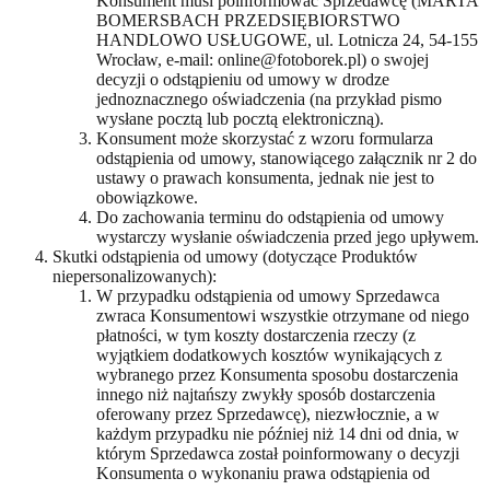
Konsument musi poinformować Sprzedawcę (MARTA
BOMERSBACH PRZEDSIĘBIORSTWO
HANDLOWO USŁUGOWE, ul. Lotnicza 24, 54-155
Wrocław, e-mail: online@fotoborek.pl) o swojej
decyzji o odstąpieniu od umowy w drodze
jednoznacznego oświadczenia (na przykład pismo
wysłane pocztą lub pocztą elektroniczną).
Konsument może skorzystać z wzoru formularza
odstąpienia od umowy, stanowiącego załącznik nr 2 do
ustawy o prawach konsumenta, jednak nie jest to
obowiązkowe.
Do zachowania terminu do odstąpienia od umowy
wystarczy wysłanie oświadczenia przed jego upływem.
Skutki odstąpienia od umowy (dotyczące Produktów
niepersonalizowanych):
W przypadku odstąpienia od umowy Sprzedawca
zwraca Konsumentowi wszystkie otrzymane od niego
płatności, w tym koszty dostarczenia rzeczy (z
wyjątkiem dodatkowych kosztów wynikających z
wybranego przez Konsumenta sposobu dostarczenia
innego niż najtańszy zwykły sposób dostarczenia
oferowany przez Sprzedawcę), niezwłocznie, a w
każdym przypadku nie później niż 14 dni od dnia, w
którym Sprzedawca został poinformowany o decyzji
Konsumenta o wykonaniu prawa odstąpienia od