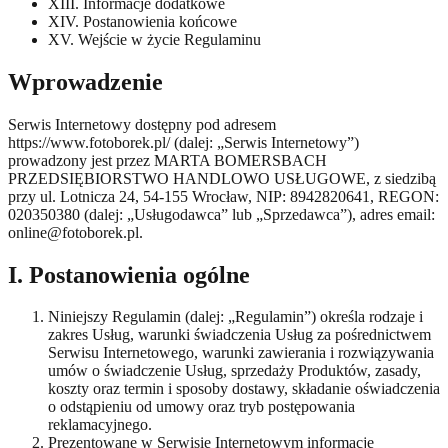
XIII. Informacje dodatkowe
XIV. Postanowienia końcowe
XV. Wejście w życie Regulaminu
Wprowadzenie
Serwis Internetowy dostępny pod adresem
https://www.fotoborek.pl/ (dalej: „Serwis Internetowy”)
prowadzony jest przez MARTA BOMERSBACH
PRZEDSIĘBIORSTWO HANDLOWO USŁUGOWE, z siedzibą
przy ul. Lotnicza 24, 54-155 Wrocław, NIP: 8942820641, REGON:
020350380 (dalej: „Usługodawca” lub „Sprzedawca”), adres email:
online@fotoborek.pl.
I. Postanowienia ogólne
Niniejszy Regulamin (dalej: „Regulamin”) określa rodzaje i
zakres Usług, warunki świadczenia Usług za pośrednictwem
Serwisu Internetowego, warunki zawierania i rozwiązywania
umów o świadczenie Usług, sprzedaży Produktów, zasady,
koszty oraz termin i sposoby dostawy, składanie oświadczenia
o odstąpieniu od umowy oraz tryb postępowania
reklamacyjnego.
Prezentowane w Serwisie Internetowym informacje