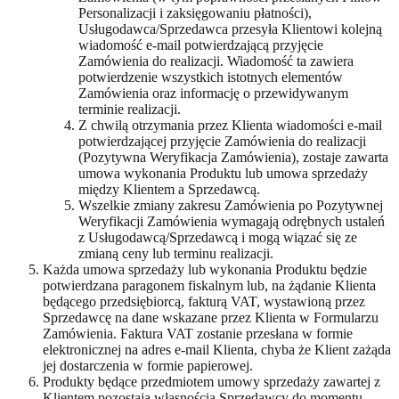
Personalizacji i zaksięgowaniu płatności),
Usługodawca/Sprzedawca przesyła Klientowi kolejną
wiadomość e-mail potwierdzającą przyjęcie
Zamówienia do realizacji. Wiadomość ta zawiera
potwierdzenie wszystkich istotnych elementów
Zamówienia oraz informację o przewidywanym
terminie realizacji.
Z chwilą otrzymania przez Klienta wiadomości e-mail
potwierdzającej przyjęcie Zamówienia do realizacji
(Pozytywna Weryfikacja Zamówienia), zostaje zawarta
umowa wykonania Produktu lub umowa sprzedaży
między Klientem a Sprzedawcą.
Wszelkie zmiany zakresu Zamówienia po Pozytywnej
Weryfikacji Zamówienia wymagają odrębnych ustaleń
z Usługodawcą/Sprzedawcą i mogą wiązać się ze
zmianą ceny lub terminu realizacji.
Każda umowa sprzedaży lub wykonania Produktu będzie
potwierdzana paragonem fiskalnym lub, na żądanie Klienta
będącego przedsiębiorcą, fakturą VAT, wystawioną przez
Sprzedawcę na dane wskazane przez Klienta w Formularzu
Zamówienia. Faktura VAT zostanie przesłana w formie
elektronicznej na adres e-mail Klienta, chyba że Klient zażąda
jej dostarczenia w formie papierowej.
Produkty będące przedmiotem umowy sprzedaży zawartej z
Klientem pozostają własnością Sprzedawcy do momentu