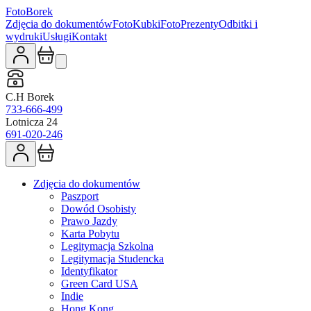
Foto
Borek
Zdjęcia do dokumentów
FotoKubki
FotoPrezenty
Odbitki i
wydruki
Usługi
Kontakt
C.H Borek
733-666-499
Lotnicza 24
691-020-246
Zdjęcia do dokumentów
Paszport
Dowód Osobisty
Prawo Jazdy
Karta Pobytu
Legitymacja Szkolna
Legitymacja Studencka
Identyfikator
Green Card USA
Indie
Hong Kong