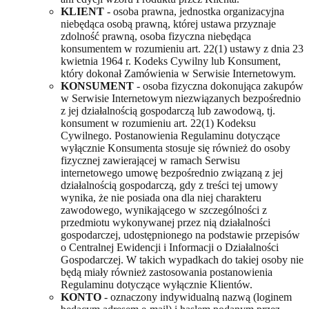
KLIENT
- osoba prawna, jednostka organizacyjna
niebędąca osobą prawną, której ustawa przyznaje
zdolność prawną, osoba fizyczna niebędąca
konsumentem w rozumieniu art. 22(1) ustawy z dnia 23
kwietnia 1964 r. Kodeks Cywilny lub Konsument,
który dokonał Zamówienia w Serwisie Internetowym.
KONSUMENT
- osoba fizyczna dokonująca zakupów
w Serwisie Internetowym niezwiązanych bezpośrednio
z jej działalnością gospodarczą lub zawodową, tj.
konsument w rozumieniu art. 22(1) Kodeksu
Cywilnego. Postanowienia Regulaminu dotyczące
wyłącznie Konsumenta stosuje się również do osoby
fizycznej zawierającej w ramach Serwisu
internetowego umowę bezpośrednio związaną z jej
działalnością gospodarczą, gdy z treści tej umowy
wynika, że nie posiada ona dla niej charakteru
zawodowego, wynikającego w szczególności z
przedmiotu wykonywanej przez nią działalności
gospodarczej, udostępnionego na podstawie przepisów
o Centralnej Ewidencji i Informacji o Działalności
Gospodarczej. W takich wypadkach do takiej osoby nie
będą miały również zastosowania postanowienia
Regulaminu dotyczące wyłącznie Klientów.
KONTO
- oznaczony indywidualną nazwą (loginem