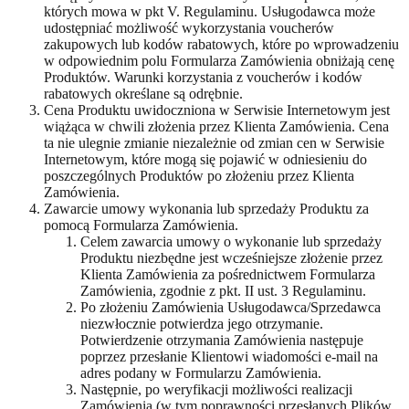
których mowa w pkt V. Regulaminu. Usługodawca może
udostępniać możliwość wykorzystania voucherów
zakupowych lub kodów rabatowych, które po wprowadzeniu
w odpowiednim polu Formularza Zamówienia obniżają cenę
Produktów. Warunki korzystania z voucherów i kodów
rabatowych określane są odrębnie.
Cena Produktu uwidoczniona w Serwisie Internetowym jest
wiążąca w chwili złożenia przez Klienta Zamówienia. Cena
ta nie ulegnie zmianie niezależnie od zmian cen w Serwisie
Internetowym, które mogą się pojawić w odniesieniu do
poszczególnych Produktów po złożeniu przez Klienta
Zamówienia.
Zawarcie umowy wykonania lub sprzedaży Produktu za
pomocą Formularza Zamówienia.
Celem zawarcia umowy o wykonanie lub sprzedaży
Produktu niezbędne jest wcześniejsze złożenie przez
Klienta Zamówienia za pośrednictwem Formularza
Zamówienia, zgodnie z pkt. II ust. 3 Regulaminu.
Po złożeniu Zamówienia Usługodawca/Sprzedawca
niezwłocznie potwierdza jego otrzymanie.
Potwierdzenie otrzymania Zamówienia następuje
poprzez przesłanie Klientowi wiadomości e-mail na
adres podany w Formularzu Zamówienia.
Następnie, po weryfikacji możliwości realizacji
Zamówienia (w tym poprawności przesłanych Plików