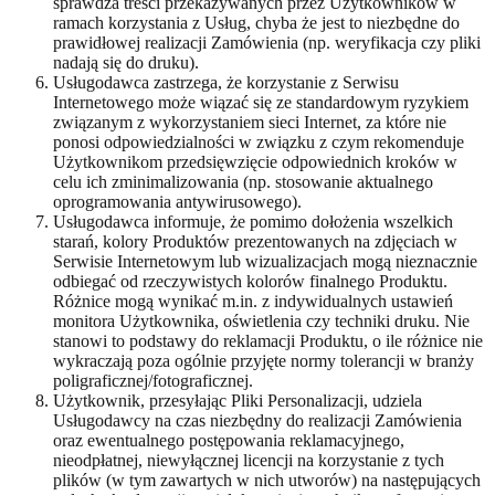
sprawdza treści przekazywanych przez Użytkowników w
ramach korzystania z Usług, chyba że jest to niezbędne do
prawidłowej realizacji Zamówienia (np. weryfikacja czy pliki
nadają się do druku).
Usługodawca zastrzega, że korzystanie z Serwisu
Internetowego może wiązać się ze standardowym ryzykiem
związanym z wykorzystaniem sieci Internet, za które nie
ponosi odpowiedzialności w związku z czym rekomenduje
Użytkownikom przedsięwzięcie odpowiednich kroków w
celu ich zminimalizowania (np. stosowanie aktualnego
oprogramowania antywirusowego).
Usługodawca informuje, że pomimo dołożenia wszelkich
starań, kolory Produktów prezentowanych na zdjęciach w
Serwisie Internetowym lub wizualizacjach mogą nieznacznie
odbiegać od rzeczywistych kolorów finalnego Produktu.
Różnice mogą wynikać m.in. z indywidualnych ustawień
monitora Użytkownika, oświetlenia czy techniki druku. Nie
stanowi to podstawy do reklamacji Produktu, o ile różnice nie
wykraczają poza ogólnie przyjęte normy tolerancji w branży
poligraficznej/fotograficznej.
Użytkownik, przesyłając Pliki Personalizacji, udziela
Usługodawcy na czas niezbędny do realizacji Zamówienia
oraz ewentualnego postępowania reklamacyjnego,
nieodpłatnej, niewyłącznej licencji na korzystanie z tych
plików (w tym zawartych w nich utworów) na następujących