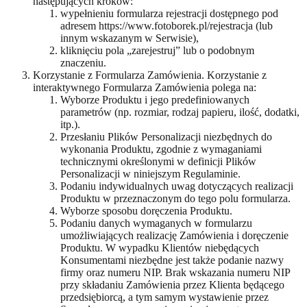
następujących kroków:
wypełnieniu formularza rejestracji dostępnego pod
adresem https://www.fotoborek.pl/rejestracja (lub
innym wskazanym w Serwisie),
kliknięciu pola „zarejestruj” lub o podobnym
znaczeniu.
Korzystanie z Formularza Zamówienia. Korzystanie z
interaktywnego Formularza Zamówienia polega na:
Wyborze Produktu i jego predefiniowanych
parametrów (np. rozmiar, rodzaj papieru, ilość, dodatki,
itp.).
Przesłaniu Plików Personalizacji niezbędnych do
wykonania Produktu, zgodnie z wymaganiami
technicznymi określonymi w definicji Plików
Personalizacji w niniejszym Regulaminie.
Podaniu indywidualnych uwag dotyczących realizacji
Produktu w przeznaczonym do tego polu formularza.
Wyborze sposobu doręczenia Produktu.
Podaniu danych wymaganych w formularzu
umożliwiających realizację Zamówienia i doręczenie
Produktu. W wypadku Klientów niebędących
Konsumentami niezbędne jest także podanie nazwy
firmy oraz numeru NIP. Brak wskazania numeru NIP
przy składaniu Zamówienia przez Klienta będącego
przedsiębiorcą, a tym samym wystawienie przez