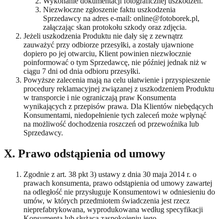
Wykonanie dokumentacji fotograficznej uszkodzeń.
Niezwłoczne zgłoszenie faktu uszkodzenia
Sprzedawcy na adres e-mail: online@fotoborek.pl,
załączając skan protokołu szkody oraz zdjęcia.
Jeżeli uszkodzenia Produktu nie dały się z zewnątrz
zauważyć przy odbiorze przesyłki, a zostały ujawnione
dopiero po jej otwarciu, Klient powinien niezwłocznie
poinformować o tym Sprzedawcę, nie później jednak niż w
ciągu 7 dni od dnia odbioru przesyłki.
Powyższe zalecenia mają na celu ułatwienie i przyspieszenie
procedury reklamacyjnej związanej z uszkodzeniem Produktu
w transporcie i nie ograniczają praw Konsumenta
wynikających z przepisów prawa. Dla Klientów niebędących
Konsumentami, niedopełnienie tych zaleceń może wpłynąć
na możliwość dochodzenia roszczeń od przewoźnika lub
Sprzedawcy.
X. Prawo odstąpienia od umowy
Zgodnie z art. 38 pkt 3) ustawy z dnia 30 maja 2014 r. o
prawach konsumenta, prawo odstąpienia od umowy zawartej
na odległość nie przysługuje Konsumentowi w odniesieniu do
umów, w których przedmiotem świadczenia jest rzecz
nieprefabrykowana, wyprodukowana według specyfikacji
Konsumenta lub służąca zaspokojeniu jego