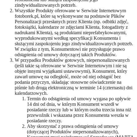
zindywidualizowanych potrzeb.
Wszystkie Produkty oferowane w Serwisie Internetowym
fotoborek.pl, które są wykonywane na podstawie Plików
Personalizacji przesłanych przez Klienta (np. odbitki zdjęć,
fotoksiążki, kalendarze ze zdjęciami Klienta, fotogadżety z
nadrukami Klienta), są produktami nieprefabrykowanymi,
wyprodukowanymi według specyfikacji Konsumenta i
służącymi zaspokojeniu jego zindywidualizowanych potrzeb.
W związku z tym, Konsumentowi nie przysługuje prawo
odstąpienia od umowy dotyczącej takich Produktów.
W przypadku Produktów gotowych, niepersonalizowanych
(jeśli takie są oferowane w Serwisie Internetowym i nie są
objęte innymi wyjątkami ustawowymi), Konsument, który
zawarł umowę na odległość, może od niej odstąpić bez
podania przyczyn, składając stosowne oświadczenie na
piśmie lub drogą elektroniczną w terminie 14 (czternastu) dni
kalendarzowych.
Termin do odstąpienia od umowy wygasa po upływie
14 dni od dnia, w którym Konsument wszedł w
posiadanie rzeczy lub w którym osoba trzecia inna niż
przewoźnik i wskazana przez Konsumenta weszła w
posiadanie rzeczy.
Aby skorzystać z prawa odstąpienia od umowy
(dotyczącej Produktów niepersonalizowanych),