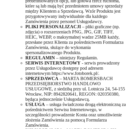
predefiniowanych opcji, lub gotowa rzecz ruchoma,
które są lub mają być przedmiotem umowy sprzedaży
między Klientem a Sprzedawcą. Wzór Produktu jest
przygotowywany indywidualnie dla każdego
Zamówienia przez personel Usługodawcy.
PLIKI PERSONALIZACJI
– pliki graficzne (np.
zdjęcia) o rozszerzeniach PNG, JPG, GIF, TIFF,
HEIC, WEBP, o maksymalnej wadze 25MB każdy,
przesłane przez Klienta za pośrednictwem Formularza
Zamówienia, służące do wykonania
spersonalizowanego Produktu.
REGULAMIN
– niniejszy Regulamin.
SERWIS INTERNETOWY
- serwis prowadzony
przez Usługodawcę dostępny pod adresem
internetowym https://www.fotoborek.pl/.
SPRZEDAWCA
– MARTA BOMERSBACH
PRZEDSIĘBIORSTWO HANDLOWO
USŁUGOWE, z siedzibą przy ul. Lotnicza 24, 54-155
Wrocław, NIP: 8942820641, REGON: 020350380,
będąca jednocześnie Usługodawcą.
USŁUGA
– usługa świadczona drogą elektroniczną za
pośrednictwem Serwisu Internetowego, w
szczególności prowadzenie Konta oraz umożliwienie
złożenia Zamówienia za pomocą Formularza
Zamówienia.