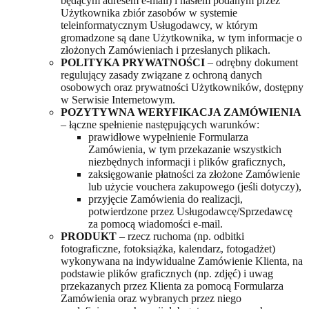
będącym adresem e-mail) i hasłem podanym przez
Użytkownika zbiór zasobów w systemie
teleinformatycznym Usługodawcy, w którym
gromadzone są dane Użytkownika, w tym informacje o
złożonych Zamówieniach i przesłanych plikach.
POLITYKA PRYWATNOŚCI
– odrębny dokument
regulujący zasady związane z ochroną danych
osobowych oraz prywatności Użytkowników, dostępny
w Serwisie Internetowym.
POZYTYWNA WERYFIKACJA ZAMÓWIENIA
– łączne spełnienie następujących warunków:
prawidłowe wypełnienie Formularza
Zamówienia, w tym przekazanie wszystkich
niezbędnych informacji i plików graficznych,
zaksięgowanie płatności za złożone Zamówienie
lub użycie vouchera zakupowego (jeśli dotyczy),
przyjęcie Zamówienia do realizacji,
potwierdzone przez Usługodawcę/Sprzedawcę
za pomocą wiadomości e-mail.
PRODUKT
– rzecz ruchoma (np. odbitki
fotograficzne, fotoksiążka, kalendarz, fotogadżet)
wykonywana na indywidualne Zamówienie Klienta, na
podstawie plików graficznych (np. zdjęć) i uwag
przekazanych przez Klienta za pomocą Formularza
Zamówienia oraz wybranych przez niego