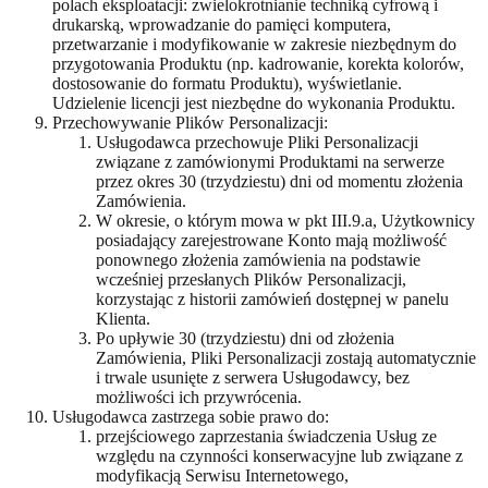
polach eksploatacji: zwielokrotnianie techniką cyfrową i
drukarską, wprowadzanie do pamięci komputera,
przetwarzanie i modyfikowanie w zakresie niezbędnym do
przygotowania Produktu (np. kadrowanie, korekta kolorów,
dostosowanie do formatu Produktu), wyświetlanie.
Udzielenie licencji jest niezbędne do wykonania Produktu.
Przechowywanie Plików Personalizacji:
Usługodawca przechowuje Pliki Personalizacji
związane z zamówionymi Produktami na serwerze
przez okres 30 (trzydziestu) dni od momentu złożenia
Zamówienia.
W okresie, o którym mowa w pkt III.9.a, Użytkownicy
posiadający zarejestrowane Konto mają możliwość
ponownego złożenia zamówienia na podstawie
wcześniej przesłanych Plików Personalizacji,
korzystając z historii zamówień dostępnej w panelu
Klienta.
Po upływie 30 (trzydziestu) dni od złożenia
Zamówienia, Pliki Personalizacji zostają automatycznie
i trwale usunięte z serwera Usługodawcy, bez
możliwości ich przywrócenia.
Usługodawca zastrzega sobie prawo do:
przejściowego zaprzestania świadczenia Usług ze
względu na czynności konserwacyjne lub związane z
modyfikacją Serwisu Internetowego,