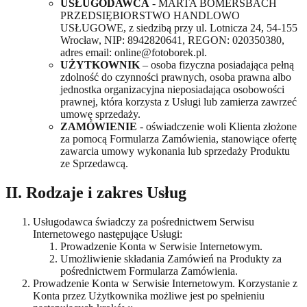
USŁUGODAWCA
- MARTA BOMERSBACH
PRZEDSIĘBIORSTWO HANDLOWO
USŁUGOWE, z siedzibą przy ul. Lotnicza 24, 54-155
Wrocław, NIP: 8942820641, REGON: 020350380,
adres email: online@fotoborek.pl.
UŻYTKOWNIK
– osoba fizyczna posiadająca pełną
zdolność do czynności prawnych, osoba prawna albo
jednostka organizacyjna nieposiadająca osobowości
prawnej, która korzysta z Usługi lub zamierza zawrzeć
umowę sprzedaży.
ZAMÓWIENIE
- oświadczenie woli Klienta złożone
za pomocą Formularza Zamówienia, stanowiące ofertę
zawarcia umowy wykonania lub sprzedaży Produktu
ze Sprzedawcą.
II. Rodzaje i zakres Usług
Usługodawca świadczy za pośrednictwem Serwisu
Internetowego następujące Usługi:
Prowadzenie Konta w Serwisie Internetowym.
Umożliwienie składania Zamówień na Produkty za
pośrednictwem Formularza Zamówienia.
Prowadzenie Konta w Serwisie Internetowym. Korzystanie z
Konta przez Użytkownika możliwe jest po spełnieniu