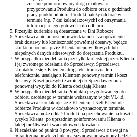
zostanie poinformowany drogą mailową o
przygotowaniu Produktu do odbioru oraz o godzinach
pracy punktu odbioru. Produkt należy odebrać w
terminie [np. 7 dni kalendarzowych] od otrzymania
informacji o jego gotowości do odbioru.
Przesyłki kurierskie są dostarczane w Dni Robocze.
Sprzedawca nie ponosi odpowiedzialności za opóźnienie,
brak dostawy lub konieczność powtórnej dostawy, będące
skutkiem podania przez Klienta nieprawidłowych lub
niepełnych danych adresowych do doręczenia Produktu.
W przypadku nieodebrania przesyłki kurierskiej przez Klienta
i jej zwrotnego odesłania do Sprzedawcy, Sprzedawca
skontaktuje się z Klientem drogą elektroniczną lub
telefonicznie, ustalając z Klientem ponowny termin i koszt
dostawy. Koszt przesyłki zwrotnej do Sprzedawcy oraz
ponownej wysyłki do Klienta obciążają Klienta.
W przypadku nieodebrania Produktu przygotowanego do
odbioru osobistego w terminie wskazanym w pkt VI.4.d,
Sprzedawca skontaktuje się z Klientem. Jeżeli Klient nie
odbierze Produktu w dodatkowo wyznaczonym terminie,
Sprzedawca może oddać Produkt na przechowanie na koszt i
ryzyko Klienta, po uprzednim poinformowaniu Klienta o
takiej możliwości i szacunkowych kosztach.
Niezależnie od punktu 8 powyżej, Sprzedawca z uwagi na
ograniczoną powierzchnię magazynową uprawniony będzie