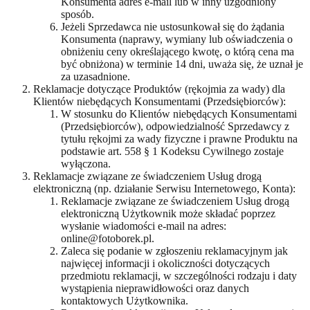
Konsumenta adres e-mail lub w inny uzgodniony
sposób.
Jeżeli Sprzedawca nie ustosunkował się do żądania
Konsumenta (naprawy, wymiany lub oświadczenia o
obniżeniu ceny określającego kwotę, o którą cena ma
być obniżona) w terminie 14 dni, uważa się, że uznał je
za uzasadnione.
Reklamacje dotyczące Produktów (rękojmia za wady) dla
Klientów niebędących Konsumentami (Przedsiębiorców):
W stosunku do Klientów niebędących Konsumentami
(Przedsiębiorców), odpowiedzialność Sprzedawcy z
tytułu rękojmi za wady fizyczne i prawne Produktu na
podstawie art. 558 § 1 Kodeksu Cywilnego zostaje
wyłączona.
Reklamacje związane ze świadczeniem Usług drogą
elektroniczną (np. działanie Serwisu Internetowego, Konta):
Reklamacje związane ze świadczeniem Usług drogą
elektroniczną Użytkownik może składać poprzez
wysłanie wiadomości e-mail na adres:
online@fotoborek.pl.
Zaleca się podanie w zgłoszeniu reklamacyjnym jak
najwięcej informacji i okoliczności dotyczących
przedmiotu reklamacji, w szczególności rodzaju i daty
wystąpienia nieprawidłowości oraz danych
kontaktowych Użytkownika.