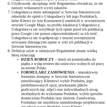
Użytkownik, akceptując treść Regulaminu oświadcza, że nie
naruszy wskazanych wyżej zakazów.
Usługodawca może udostępniać w Serwisie Internetowym
odnośniki do opinii o Usługodawcy lub jego Produktach,
które Klienci (w tym Konsumenci) zamieścili w zewnętrznym
serwisie Google Maps, na profilu lokalizacji Usługodawcy.
Usługodawca nie weryfikuje tych opinii przed ich publikacją
przez Google i nie ponosi odpowiedzialności za ich treść.
Usługodawca nie współpracuje z innymi zewnętrznymi
serwisami zbierającymi opinie w celu ich publikacji w
Serwisie Internetowym.
Definicje użyte w niniejszym Regulaminie pisane wielką
literą oznaczają:
DZIEŃ ROBOCZY
– dzień od poniedziałku do
piątku z wyłączeniem dni ustawowo wolnych od pracy
na terenie Polski.
FORMULARZ ZAMÓWIENIA
– interaktywny
formularz dostępny w Serwisie Internetowym
umożliwiający Klientowi wybór Produktu, jego
predefiniowanych opcji, przekazanie plików
graficznych (np. zdjęć) oraz indywidualnych uwag
niezbędnych do wykonania Produktu, wybór sposobu
dostarczenia Produktu oraz złożenie Zamówienia.
Formularz nie umożliwia samodzielnego projektowania
ani edycji wzoru Produktu przez Klienta.