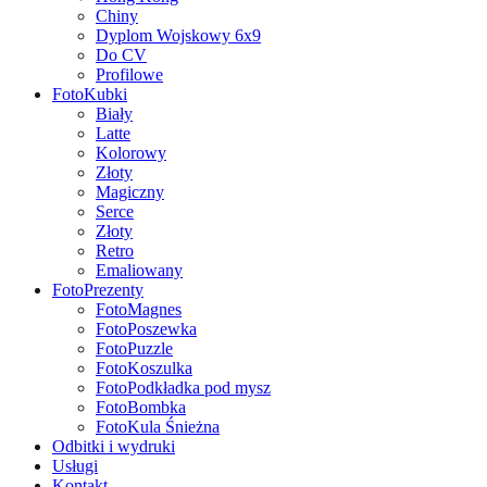
Chiny
Dyplom Wojskowy 6x9
Do CV
Profilowe
FotoKubki
Biały
Latte
Kolorowy
Złoty
Magiczny
Serce
Złoty
Retro
Emaliowany
FotoPrezenty
FotoMagnes
FotoPoszewka
FotoPuzzle
FotoKoszulka
FotoPodkładka pod mysz
FotoBombka
FotoKula Śnieżna
Odbitki i wydruki
Usługi
Kontakt