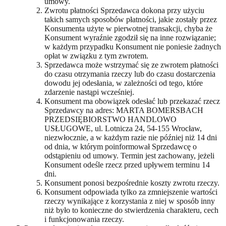
umowy.
Zwrotu płatności Sprzedawca dokona przy użyciu
takich samych sposobów płatności, jakie zostały przez
Konsumenta użyte w pierwotnej transakcji, chyba że
Konsument wyraźnie zgodził się na inne rozwiązanie;
w każdym przypadku Konsument nie poniesie żadnych
opłat w związku z tym zwrotem.
Sprzedawca może wstrzymać się ze zwrotem płatności
do czasu otrzymania rzeczy lub do czasu dostarczenia
dowodu jej odesłania, w zależności od tego, które
zdarzenie nastąpi wcześniej.
Konsument ma obowiązek odesłać lub przekazać rzecz
Sprzedawcy na adres: MARTA BOMERSBACH
PRZEDSIĘBIORSTWO HANDLOWO
USŁUGOWE, ul. Lotnicza 24, 54-155 Wrocław,
niezwłocznie, a w każdym razie nie później niż 14 dni
od dnia, w którym poinformował Sprzedawcę o
odstąpieniu od umowy. Termin jest zachowany, jeżeli
Konsument odeśle rzecz przed upływem terminu 14
dni.
Konsument ponosi bezpośrednie koszty zwrotu rzeczy.
Konsument odpowiada tylko za zmniejszenie wartości
rzeczy wynikające z korzystania z niej w sposób inny
niż było to konieczne do stwierdzenia charakteru, cech
i funkcjonowania rzeczy.