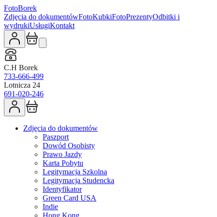
Foto
Borek
Zdjęcia do dokumentów
FotoKubki
FotoPrezenty
Odbitki i
wydruki
Usługi
Kontakt
C.H Borek
733-666-499
Lotnicza 24
691-020-246
Zdjęcia do dokumentów
Paszport
Dowód Osobisty
Prawo Jazdy
Karta Pobytu
Legitymacja Szkolna
Legitymacja Studencka
Identyfikator
Green Card USA
Indie
Hong Kong