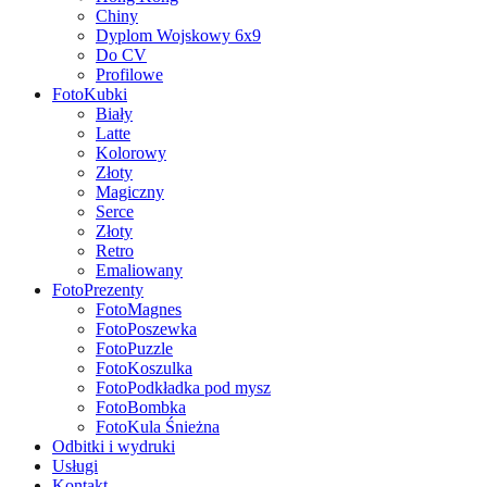
Chiny
Dyplom Wojskowy 6x9
Do CV
Profilowe
FotoKubki
Biały
Latte
Kolorowy
Złoty
Magiczny
Serce
Złoty
Retro
Emaliowany
FotoPrezenty
FotoMagnes
FotoPoszewka
FotoPuzzle
FotoKoszulka
FotoPodkładka pod mysz
FotoBombka
FotoKula Śnieżna
Odbitki i wydruki
Usługi
Kontakt